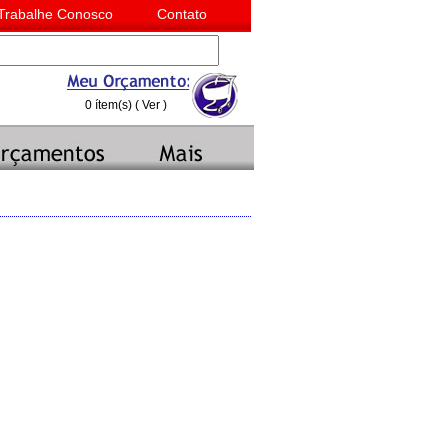
Trabalhe Conosco
Contato
0 ítem(s) (
Ver
)