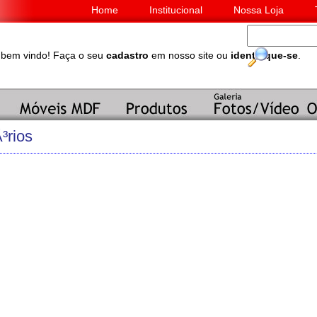
Home
Institucional
Nossa Loja
 bem vindo! Faça o seu
cadastro
em nosso site ou
identifique-se
.
³rios