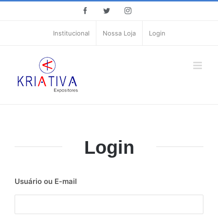
Ir
facebook
twitter
instagram
para
o
Institucional
Nossa Loja
Login
conteúdo
Login
Usuário ou E-mail