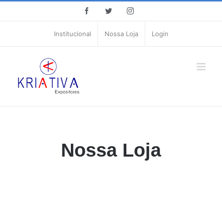
Ir
facebook
twitter
instagram
para
o
Institucional
Nossa Loja
Login
conteúdo
Nossa Loja